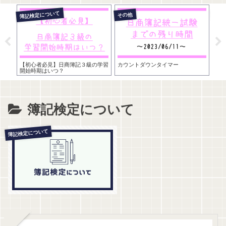
簿記検定について
その他
講座
りや
【初心者必見】日商簿記３級の学習
カウントダウンタイマー
簿
ト
開始時期はいつ？
基
簿記検定について
簿記検定について