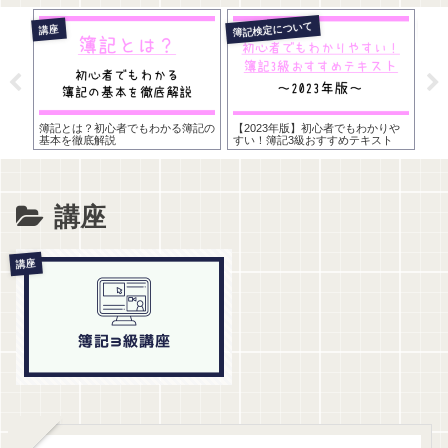
簿記検定について
その
講座
学習
簿記とは？初心者でもわかる簿記の
【2023年版】初心者でもわかりや
カ
基本を徹底解説
すい！簿記3級おすすめテキスト
講座
講座